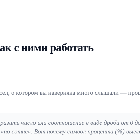
ак с ними работать
ел, о котором вы наверняка много слышали — проц
разить число или соотношение в виде дроби от 0 д
 «по сотне». Вот почему символ процента (%) выгл